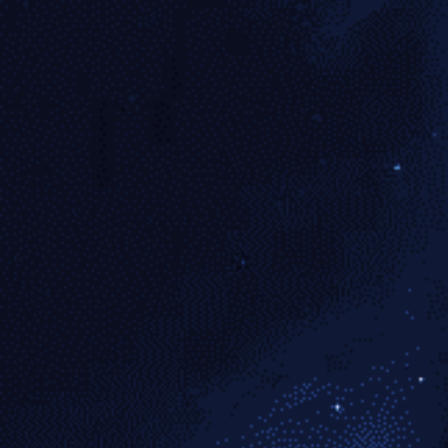
我们不会面向 14 周岁以下用
八、隐私政策的更新
当本政策有重大调整时，我们将
九、联系我们
如有任何隐私相关的问题，请发送邮件至：
必一运动 致力