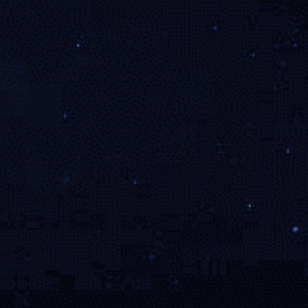
方网站-BSports防护体系
密协议
警
则引擎
必一运动
必一运动官方网站【KY1.AC】官网认证:手机版、app下
、登录入口、官方网站、网页版、平台、网址、地址、注