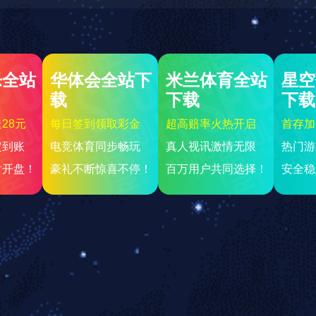
调取
(中国)官方网站-BSports服务中您的数据安全，包括但不限于：
知