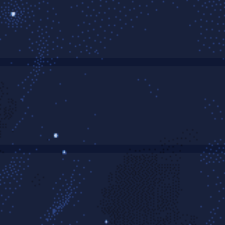
、分辨率、唯一标识等
留时间、偏好设置等
验
务
，仅在以下情况下共享：
、云服务）合作时